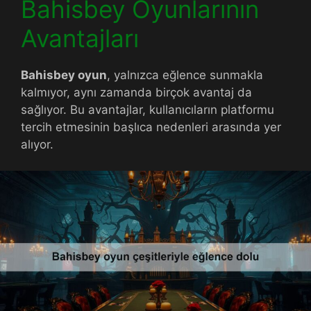
Bahisbey Oyunlarının
Avantajları
Bahisbey oyun
, yalnızca eğlence sunmakla
kalmıyor, aynı zamanda birçok avantaj da
sağlıyor. Bu avantajlar, kullanıcıların platformu
tercih etmesinin başlıca nedenleri arasında yer
alıyor.