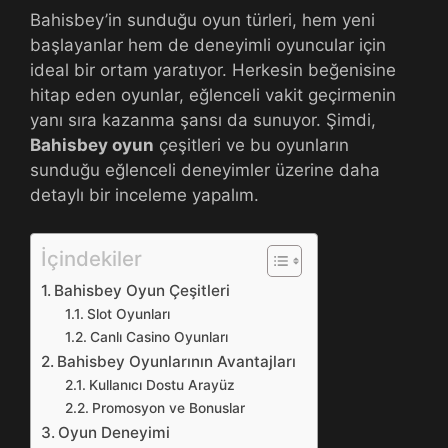
Bahisbey’in sunduğu oyun türleri, hem yeni
başlayanlar hem de deneyimli oyuncular için
ideal bir ortam yaratıyor. Herkesin beğenisine
hitap eden oyunlar, eğlenceli vakit geçirmenin
yanı sıra kazanma şansı da sunuyor. Şimdi,
Bahisbey oyun
çeşitleri ve bu oyunların
sunduğu eğlenceli deneyimler üzerine daha
detaylı bir inceleme yapalım.
İçindekiler
Bahisbey Oyun Çeşitleri
Slot Oyunları
Canlı Casino Oyunları
Bahisbey Oyunlarının Avantajları
Kullanıcı Dostu Arayüz
Promosyon ve Bonuslar
Oyun Deneyimi