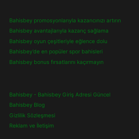
Bahisbey promosyonlarıyla kazancınızı artırın
Bahisbey avantajlarıyla kazanç sağlama
Bahisbey oyun çeşitleriyle eğlence dolu
Bahisbey’de en popüler spor bahisleri
Bahisbey bonus fırsatlarını kaçırmayın
Bahisbey - Bahisbey Giriş Adresi Güncel
Bahisbey Blog
Gizlilik Sözleşmesi
Reklam ve İletişim