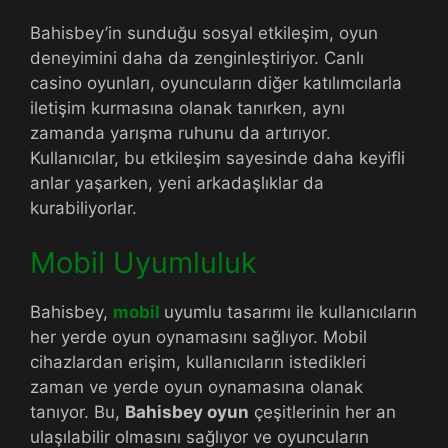
Bahisbey’in sunduğu sosyal etkileşim, oyun
deneyimini daha da zenginleştiriyor. Canlı
casino oyunları, oyuncuların diğer katılımcılarla
iletişim kurmasına olanak tanırken, aynı
zamanda yarışma ruhunu da artırıyor.
Kullanıcılar, bu etkileşim sayesinde daha keyifli
anlar yaşarken, yeni arkadaşlıklar da
kurabiliyorlar.
Mobil Uyumluluk
Bahisbey,
mobil
uyumlu tasarımı ile kullanıcıların
her yerde oyun oynamasını sağlıyor. Mobil
cihazlardan erişim, kullanıcıların istedikleri
zaman ve yerde oyun oynamasına olanak
tanıyor. Bu,
Bahisbey oyun
çeşitlerinin her an
ulaşılabilir olmasını sağlıyor ve oyuncuların