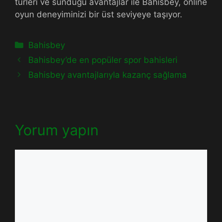
türleri ve sunduğu avantajlar ile Bahisbey, online
oyun deneyiminizi bir üst seviyeye taşıyor.
Kategoriler
Bahisbey
Bahisbey’de en popüler spor bahisleri
Bahisbey avantajlarıyla kazanç sağlama
Yorum yapın
Yorum