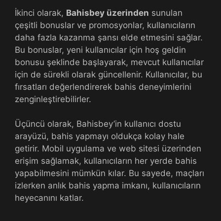
İkinci olarak,
Bahisbey üzerinden
sunulan
çeşitli bonuslar ve promosyonlar, kullanıcıların
daha fazla kazanma şansı elde etmesini sağlar.
Bu bonuslar, yeni kullanıcılar için hoş geldin
bonusu şeklinde başlayarak, mevcut kullanıcılar
için de sürekli olarak güncellenir. Kullanıcılar, bu
fırsatları değerlendirerek bahis deneyimlerini
zenginleştirebilirler.
Üçüncü olarak, Bahisbey’in kullanıcı dostu
arayüzü, bahis yapmayı oldukça kolay hale
getirir. Mobil uygulama ve web sitesi üzerinden
erişim sağlamak, kullanıcıların her yerde bahis
yapabilmesini mümkün kılar. Bu sayede, maçları
izlerken anlık bahis yapma imkanı, kullanıcıların
heyecanını katlar.