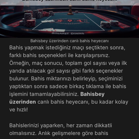
Bahisbey üzerinden canlı bahis heyecanı
Bahis yapmak istediğiniz maçı seçtikten sonra,
farklı bahis seçenekleri ile karşılaşırsınız.
Örneğin, maç sonucu, toplam gol sayısı veya ilk
yarıda atılacak gol sayısı gibi farklı seçenekler
bulunur. Bahis miktarınızı belirleyip, seçiminizi
yaptıktan sonra sadece birkaç tıklama ile bahis
işlemini tamamlayabilirsiniz.
Bahisbey
üzerinden
canlı bahis heyecanı, bu kadar kolay
ve hızlı!
Bahislerinizi yaparken, her zaman dikkatli
olmalısınız. Anlık gelişmelere göre bahis