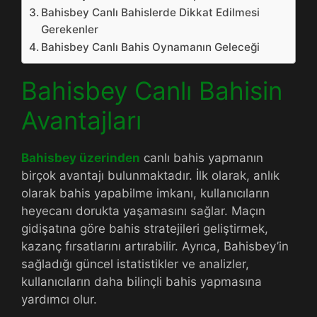
Bahisbey Canlı Bahislerde Dikkat Edilmesi
Gerekenler
Bahisbey Canlı Bahis Oynamanın Geleceği
Bahisbey Canlı Bahisin
Avantajları
Bahisbey üzerinden
canlı bahis yapmanın
birçok avantajı bulunmaktadır. İlk olarak, anlık
olarak bahis yapabilme imkanı, kullanıcıların
heyecanı dorukta yaşamasını sağlar. Maçın
gidişatına göre bahis stratejileri geliştirmek,
kazanç fırsatlarını artırabilir. Ayrıca, Bahisbey’in
sağladığı güncel istatistikler ve analizler,
kullanıcıların daha bilinçli bahis yapmasına
yardımcı olur.