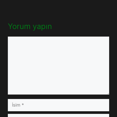
Yorum yapın
Yorum
İsim
E-