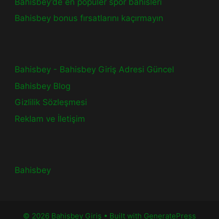
Bahisbey’de en popüler spor bahisleri
Bahisbey bonus fırsatlarını kaçırmayın
Bahisbey - Bahisbey Giriş Adresi Güncel
Bahisbey Blog
Gizlilik Sözleşmesi
Reklam ve İletişim
Bahisbey
© 2026 Bahisbey Giriş
• Built with
GeneratePress