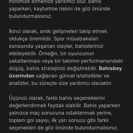
minimize etmenize yardımcı olur. Bahis
yaparken, kaybetme riskini de göz önünde
bulundurmalısınız.
İkinci olarak, anlık gelişmeleri takip etmek
oldukça önemlidir. Spor müsabakaları
esnasında yaşanan olaylar, bahislerinizi
etkileyebilir. Örneğin, bir oyuncunun
sakatlanması veya bir takımın performansındaki
düşüş, bahis stratejinizi değiştirebilir.
Bahisbey
üzerinden
sağlanan güncel istatistikler ve
analizler, bu süreçte size yardımcı olacaktır.
Üçüncü olarak, farklı bahis seçeneklerini
değerlendirmek faydalı olabilir. Bahis yaparken
yalnızca maç sonucuna odaklanmak yerine,
toplam gol sayısı, ilk yarı sonucu gibi farklı
seçenekleri de göz önünde bulundurmalısınız.